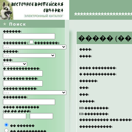
�������
���������
���
������:
����� (�
�������� (
��������):
����:
�����:
����:
���:
���� ��������:
� �����������:
� �����������:
� ������/����:
������:
���:
�����/������:
���:
��������:
�����:
���� ��������
HD-��������:
(
��.��.����
):
ED-��������:
���������� ���.����
�� ������
�����������:
�� ����������