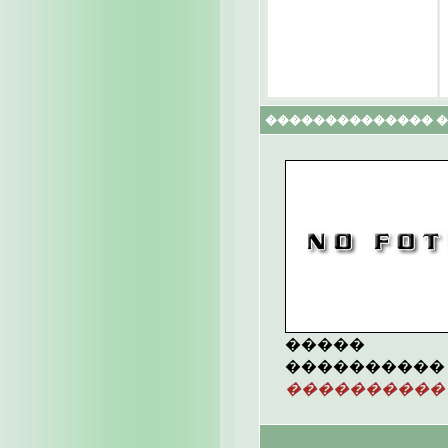
�������������� 
�����
����������
����������