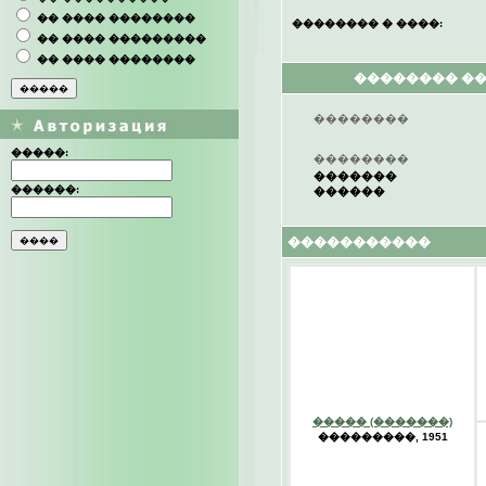
�� ���� ��������
�������� � ����:
�� ���� ���������
�� ���� ��������
�������� �
��������
�����:
��������
�������
������:
������
�����������
����� (�������)
���������, 1951